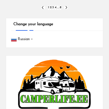
Пагинация
1
2
3
4
…
8
ПРЕДЫДУЩАЯ
СЛЕДУЮЩАЯ
СТРАНИЦА
СТРАНИЦА
записей
Change your language
Russian
▼