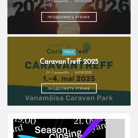
От
Camperlife
20/04/2026
Запись
от
ПРОДОЛЖИТЬ ЧТЕНИЕ
Опубликовано
News
в
CaravanTreff 2025
От
Camperlife
16/02/2025
Запись
от
ПРОДОЛЖИТЬ ЧТЕНИЕ