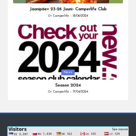
в
Jaanipäev 23-26 Juuni- Camperlife Club
От
Camperlife
18/06/2024
Запись
от
Опубликовано
News
в
Season 2024
От
Camperlife
17/04/2024
Запись
от